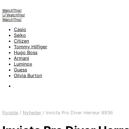
WatchThis!
WatchThis!
Casio
Seiko
Citizen
Tommy Hilfiger
Hugo Boss
Armani
Luminox
Guess
Olivia Burton
Forside
/
Nyheder
/
Invicta Pro Diver Herreur 8936