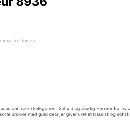
reur 8936
remærke:
Invicta
cious danmark i kategorien
. Stilfuld og alsidig Herreur fra Inv
orte urskive med guld detaljer giver uret et klassisk og sofistik