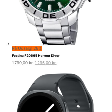
På Udsalg! 28%
Festina F20665 Herreur Diver
Den
Den
1.799,00
kr.
1.295,00
kr.
oprindelige
aktuelle
pris
pris
var:
er:
1.799,00 kr..
1.295,00 kr..