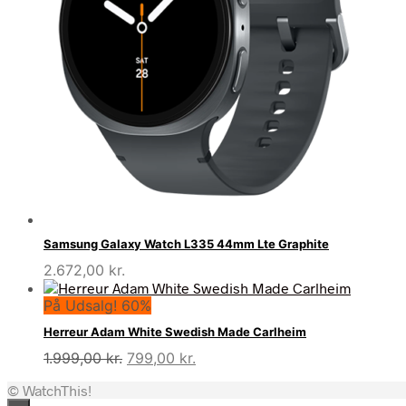
Samsung Galaxy Watch L335 44mm Lte Graphite
2.672,00
kr.
På Udsalg! 60%
Herreur Adam White Swedish Made Carlheim
Den
Den
1.999,00
kr.
799,00
kr.
oprindelige
aktuelle
© WatchThis!
pris
pris