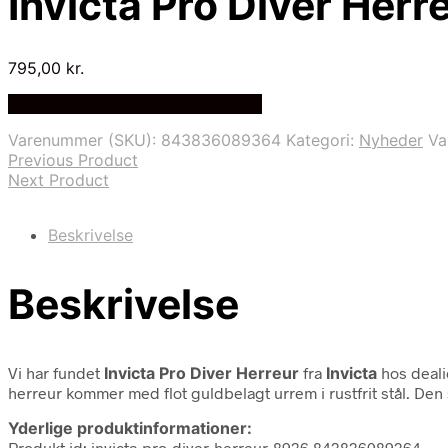
Invicta Pro Diver Her
795,00
kr.
Bedste Pris Fundet på Price Index
Varenummer (SKU):
843836089364
Kategori:
Nyheder
Va
Previous Product
Next Product
Beskrivelse
Beskrivelse
Vi har fundet
Invicta Pro Diver Herreur
fra
Invicta
hos deali
herreur kommer med flot guldbelagt urrem i rustfrit stål. Den s
Yderlige produktinformationer:
Produkt id: invicta-pro-diver-herreur-8936 843836089364