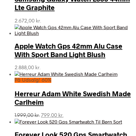
Lte Graphite
2.672,00
kr.
Apple Watch Gps 42mm Alu Case
With Sport Band Light Blush
2.888,00
kr.
På Udsalg! 60%
Herreur Adam White Swedish Made
Carlheim
Den
Den
1.999,00
kr.
799,00
kr.
oprindelige
aktuelle
pris
pris
var:
er:
Forever Look 520 Gps Smartwatch