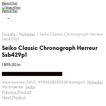
WatchThis!
WatchThis!
Forside
/
Nyheder
/
Seiko Classic Chronograph Herreur
Ssb429p1
Seiko Classic Chronograph Herreur
Ssb429p1
1.895,00
kr.
Bedste Pris Fundet på Price Index
Varenummer (SKU):
4954628250384
Kategori:
Nyheder
Varemærke:
Seiko
Previous Product
Next Product