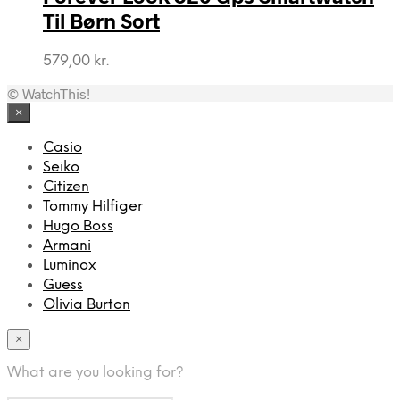
1.999,00 kr..
799,00 kr..
Til Børn Sort
579,00
kr.
© WatchThis!
×
Casio
Seiko
Citizen
Tommy Hilfiger
Hugo Boss
Armani
Luminox
Guess
Olivia Burton
×
What are you looking for?